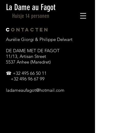
La Dame au Fagot
Huisje 14 personen
C
ONTACTEN
Aurélie Giorgi & Philippe Delwart
DE DAME MET DE FAGOT
11/13, Artisan Street
5537 Anhee (Maredret)
☎
+32 495 66 50 11
+32 496 96 67 99
ladameaufagot@hotmail.com